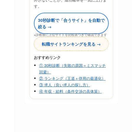
す。
30秒診断で「合うサイト」を自動で
絞る →
※診断後に上位サイトを比較表つきで確認できます
転職サイトランキングを見る →
おすすめリンク
① 30秒診断（失敗の原因＝ミスマッチ
回避）
② ランキング（王道＋併用の最適化）
③ 求人（良い求人の探し方）
④ 年収・給料（条件交渉の具体策）