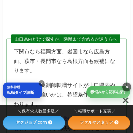
山口県内だけで探すか、隣県まで含めるか迷う方へ
下関市なら福岡方面、岩国市なら広島方
面、萩市・長門市なら島根方面も候補にな
ります。
×
ただ、どの薬剤師転職サイトが山口県内や
×
無料診断
💬
転職タイプ診断
悩みから記事を探す
隣県求人に強いかは、希望条件によって変
わります。
＼保有求人数最多級／ ＼転職サポート充実／
自分に合う薬剤師転職サイトを先に確認す
ヤクジョブ.com
ファルマスタッフ
る
と、求人を見る地域や働き方の軸を決め