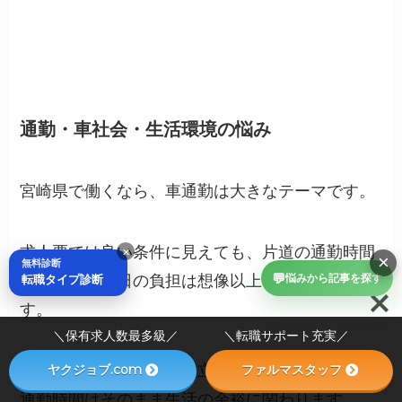
通勤・車社会・生活環境の悩み
宮崎県で働くなら、車通勤は大きなテーマです。
×
求人票では良い条件に見えても、片道の通勤時間
×
無料診断
💬
転職タイプ診断
が長いと、毎日の負担は想像以上に重くなりま
悩みから記事を探す
す。
＼保有求人数最多級／ ＼転職サポート充実／
ヤクジョブ.com
ファルマスタッフ
特に、子育てや介護と両立している方にとって、
通勤時間はそのまま生活の余裕に関わります。