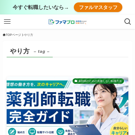
今すぐ転職したいなら→
ファルマスタッフ
TOPページ
やり方
やり方
– tag –
薬剤師のための失敗しない転職方法