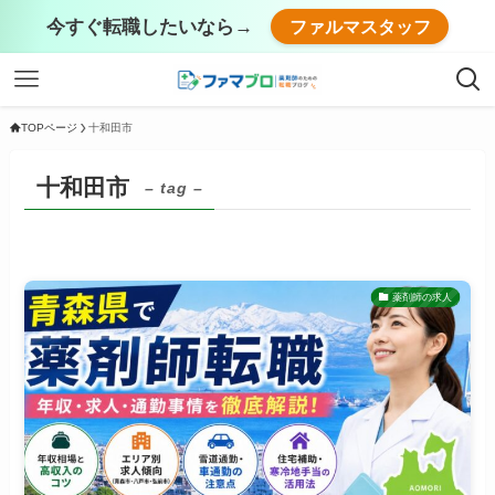
今すぐ転職したいなら→
ファルマスタッフ
TOPページ
十和田市
十和田市
– tag –
薬剤師の求人