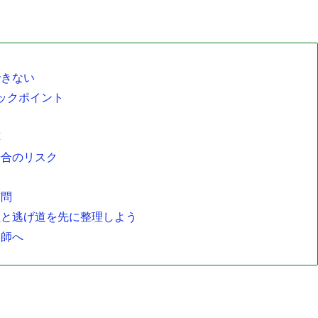
できない
ックポイント
応
場合のリスク
質問
性と逃げ道を先に整理しよう
剤師へ