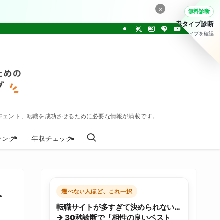
×
無料診断
転職タイプ診断
30問でタイプを確認
ジェント、転職を成功させるために必要な情報が満載です。
キング
年収チェック
へ
選べない人ほど、これ一択
転職サイトが多すぎて決められない…
→ 30秒診断で「相性の良いベスト