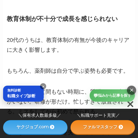
教育体制が不十分で成長を感じられない
20代のうちは、教育体制の有無が今後のキャリア
に大きく影響します。
もちろん、薬剤師は自分で学ぶ姿勢も必要です。
×
×
無料診断
でも、入社して間もない時期に、質問できる先輩
💬
転職タイプ診断
悩みから記事を探す
がいない。研修が形だけ。忙しすぎて放置され
る。ミスをしてから初めて怒られる。
＼保有求人数最多級／ ＼転職サポート充実／
ヤクジョブ.com
ファルマスタッフ
そんな環境では、自信を失ってしまいます。