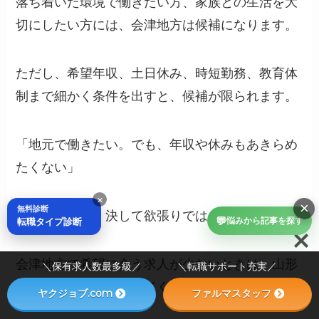
落ち着いた環境で働きたい方、家族との生活を大
切にしたい方には、会津地方は候補になります。
ただし、希望年収、土日休み、時短勤務、教育体
制まで細かく条件を出すと、候補が限られます。
「地元で働きたい。でも、年収や休みもあきらめ
たくない」
×
×
無料診断
そう思うのは、決して欲張りではありません。
💬
転職タイプ診断
悩みから記事を探す
会津地方で希望に合う求人が少ないときは、山形
＼保有求人数最多級／ ＼転職サポート充実／
県や新潟県も一緒に見てください。
ヤクジョブ.com
ファルマスタッフ