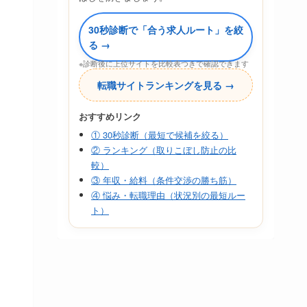
30秒診断で「合う求人ルート」を絞
る →
※診断後に上位サイトを比較表つきで確認できます
転職サイトランキングを見る →
おすすめリンク
① 30秒診断（最短で候補を絞る）
② ランキング（取りこぼし防止の比
較）
③ 年収・給料（条件交渉の勝ち筋）
④ 悩み・転職理由（状況別の最短ルー
ト）