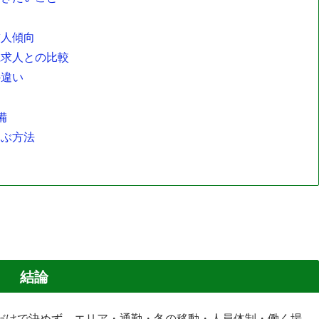
求人傾向
県求人との比較
の違い
ト
備
選ぶ方法
結論
だけで決めず、エリア・通勤・冬の移動・人員体制・働く場