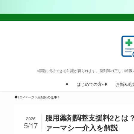
転職に成功できる知識が得られます。薬剤師の正しい転職
はじめての方へ
お悩み処
TOPページ
薬剤師の仕事
服用薬剤調整支援料2とは？
2026
5/17
ァーマシー介入を解説