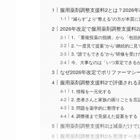
服用薬剤調整支援料2とは？2026
“減らす”より“整える”の方が本質に
2026年改定で服用薬剤調整支援料
1. 「重複投薬の指摘」から「包
2. “一度見て提案”から“継続的に
3. “誰でもできる”から“研修を
今、大事なのは「いつ算定できる
なぜ2026年改定でポリファーマシ
服用薬剤調整支援料2で評価される
1. 情報を一元化する
2. 患者さんと家族の困りごとを言
3. 問題を薬学的に整理する
4. 調整後まで見据えた提案をする
服用薬剤調整支援料2は減薬だけで
服用薬剤調整支援料2を意識すべき