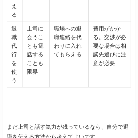
え
る
退
上司に
職場への退
費用がかか
職
会うこ
職連絡を代
る。交渉が必
代
とも電
わりに入れ
要な場合は相
行
話する
てもらえる
談先選びに注
を
ことも
意が必要
使
限界
う
まだ上司と話す気力が残っているなら、自分で退
職を伝える方法から考えてよいです。