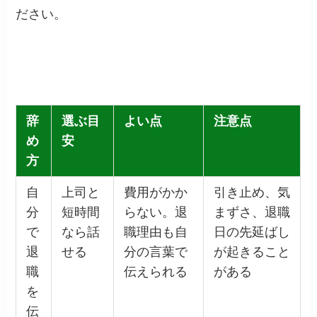
ださい。
辞
選ぶ目
よい点
注意点
め
安
方
自
上司と
費用がかか
引き止め、気
分
短時間
らない。退
まずさ、退職
で
なら話
職理由も自
日の先延ばし
退
せる
分の言葉で
が起きること
職
伝えられる
がある
を
伝