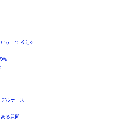
たいか」で考える
の軸
徴
モデルケース
くある質問