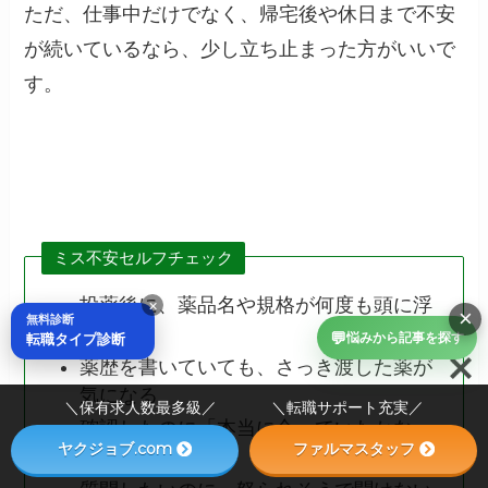
ただ、仕事中だけでなく、帰宅後や休日まで不安
が続いているなら、少し立ち止まった方がいいで
す。
ミス不安セルフチェック
投薬後に、薬品名や規格が何度も頭に浮
×
×
無料診断
かぶ
💬
転職タイプ診断
悩みから記事を探す
薬歴を書いていても、さっき渡した薬が
気になる
＼保有求人数最多級／ ＼転職サポート充実／
確認したのに「本当に合っていたかな」
ヤクジョブ.com
ファルマスタッフ
と不安になる