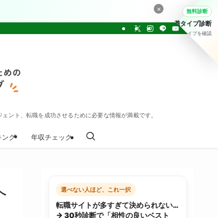
×
無料診断
転職タイプ診断
30問でタイプを確認
ジェント、転職を成功させるために必要な情報が満載です。
キング
年収チェック
へ
選べない人ほど、これ一択
転職サイトが多すぎて決められない…
→ 30秒診断で「相性の良いベスト