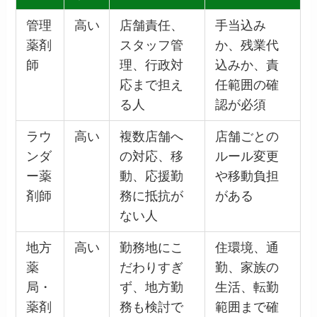
管理
高い
店舗責任、
手当込み
薬剤
スタッフ管
か、残業代
師
理、行政対
込みか、責
応まで担え
任範囲の確
る人
認が必須
ラウ
高い
複数店舗へ
店舗ごとの
ンダ
の対応、移
ルール変更
ー薬
動、応援勤
や移動負担
剤師
務に抵抗が
がある
ない人
地方
高い
勤務地にこ
住環境、通
薬
だわりすぎ
勤、家族の
局・
ず、地方勤
生活、転勤
薬剤
務も検討で
範囲まで確