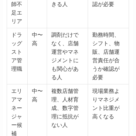
師不
きる人
認が必要
足エ
リア
ドラ
中〜
調剤だけで
勤務時間、
ッグ
高
なく、店舗
シフト、物
スト
運営やマネ
販、店舗運
ア管
ジメントに
営責任が合
理職
も関心があ
うか確認が
る人
必要
エリ
中〜
複数店舗管
現場業務よ
アマ
高
理、人材育
りマネジメ
ネー
成、数字管
ント比重が
ジャ
理に抵抗が
高くなる
ー候
ない人
補