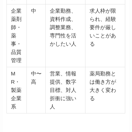
企業
中
企業勤務、
求人枠が限
薬剤
資料作成、
られ、経験
師・
調整業務、
要件が厳し
薬
専門性を活
いことがあ
事・
かしたい人
る
品質
管理
M
中〜
営業、情報
薬局勤務と
R・
高
提供、数字
は働き方が
製薬
目標、対人
大きく変わ
企業
折衝に強い
る
系
人