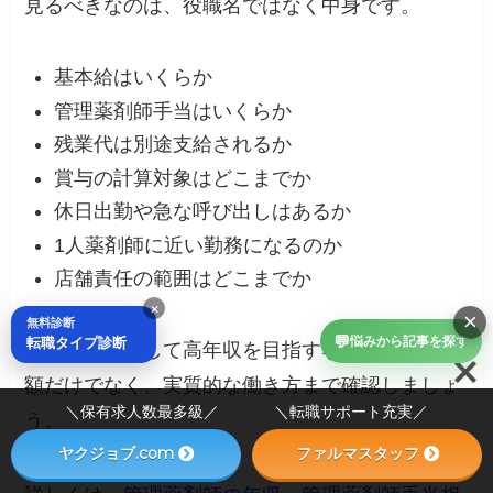
見るべきなのは、役職名ではなく中身です。
基本給はいくらか
管理薬剤師手当はいくらか
残業代は別途支給されるか
賞与の計算対象はどこまでか
休日出勤や急な呼び出しはあるか
1人薬剤師に近い勤務になるのか
店舗責任の範囲はどこまでか
×
×
無料診断
💬
転職タイプ診断
悩みから記事を探す
管理薬剤師として高年収を目指すなら、手当の金
額だけでなく、実質的な働き方まで確認しましょ
＼保有求人数最多級／ ＼転職サポート充実／
う。
ヤクジョブ.com
ファルマスタッフ