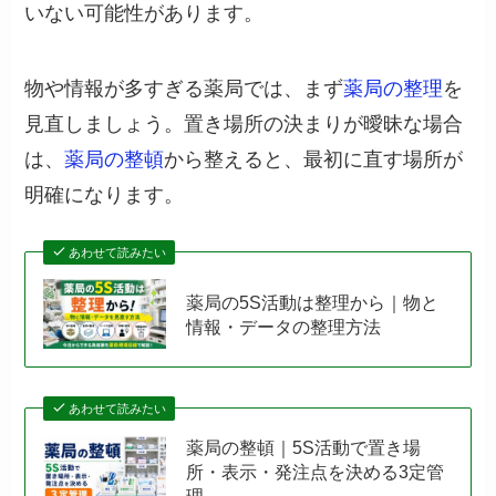
いない可能性があります。
物や情報が多すぎる薬局では、まず
薬局の整理
を
見直しましょう。置き場所の決まりが曖昧な場合
は、
薬局の整頓
から整えると、最初に直す場所が
明確になります。
あわせて読みたい
薬局の5S活動は整理から｜物と
情報・データの整理方法
あわせて読みたい
薬局の整頓｜5S活動で置き場
所・表示・発注点を決める3定管
理