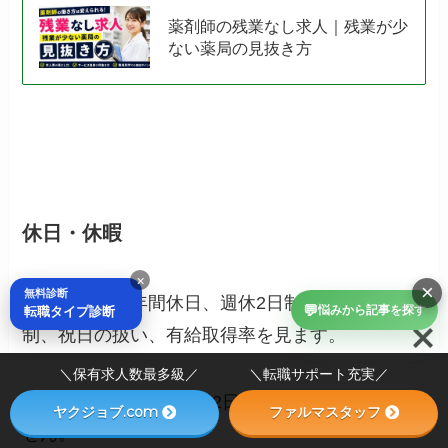
薬剤師の残業なし求人｜残業が少
ない薬局の見抜き方
休日・休暇
×
×
無料診断
休日欄では、年間休日、週休2日制、完全週休2日
💬
転職タイプ診断
悩みから記事を探す
制、祝日の扱い、有給取得率を見ます。
＼保有求人数最多級／ ＼転職サポート充実／
「週休2日制」は、毎週2日休める制度ではありま
ヤクジョブ.com
ファルマスタッフ
せん。