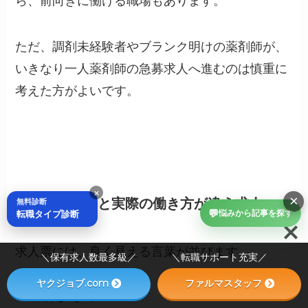
ら、前向きに働ける職場もあります。
ただ、調剤未経験者やブランク明けの薬剤師が、
いきなり一人薬剤師の急募求人へ進むのは慎重に
考えた方がよいです。
×
×
求人票の条件と実際の働き方が違う求人
無料診断
💬
転職タイプ診断
悩みから記事を探す
求人票には、良く見える言葉が並びます。
＼保有求人数最多級／ ＼転職サポート充実／
ヤクジョブ.com
ファルマスタッフ
残業少なめ