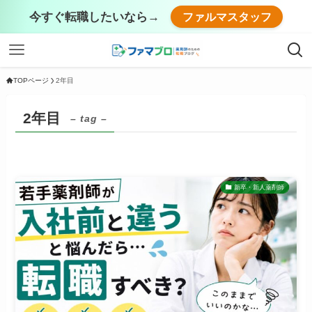
今すぐ転職したいなら→
ファルマスタッフ
TOPページ
2年目
2年目
– tag –
新卒・新人薬剤師