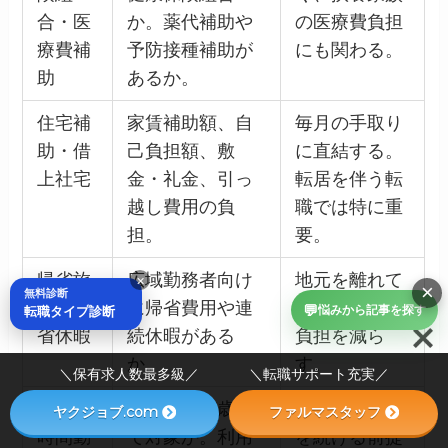
合・医
か。薬代補助や
の医療費負担
療費補
予防接種補助が
にも関わる。
助
あるか。
住宅補
家賃補助額、自
毎月の手取り
助・借
己負担額、敷
に直結する。
上社宅
金・礼金、引っ
転居を伴う転
越し費用の負
職では特に重
担。
要。
帰省旅
広域勤務者向け
地元を離れて
×
×
無料診断
費・帰
に帰省費用や連
働く薬剤師の
💬
転職タイプ診断
悩みから記事を探す
省休暇
続休暇がある
負担を減ら
か。
す。
＼保有求人数最多級／ ＼転職サポート充実／
育児短
子どもが何歳ま
出産後も仕事
ヤクジョブ.com
ファルマスタッフ
時間勤
で対象か。利用
を続ける前提