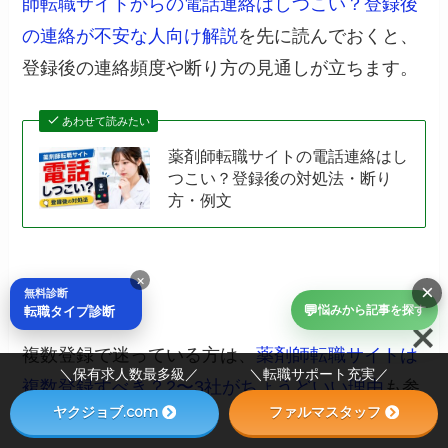
師転職サイトからの電話連絡はしつこい？登録後
の連絡が不安な人向け解説
を先に読んでおくと、
登録後の連絡頻度や断り方の見通しが立ちます。
あわせて読みたい
薬剤師転職サイトの電話連絡はし
つこい？登録後の対処法・断り
方・例文
×
×
無料診断
💬
転職タイプ診断
悩みから記事を探す
複数登録で迷っている方は、
薬剤師転職サイトは
＼保有求人数最多級／ ＼転職サポート充実／
複数登録すべき？2〜3社がちょうどいい理由
も参
ヤクジョブ.com
ファルマスタッフ
考になります。