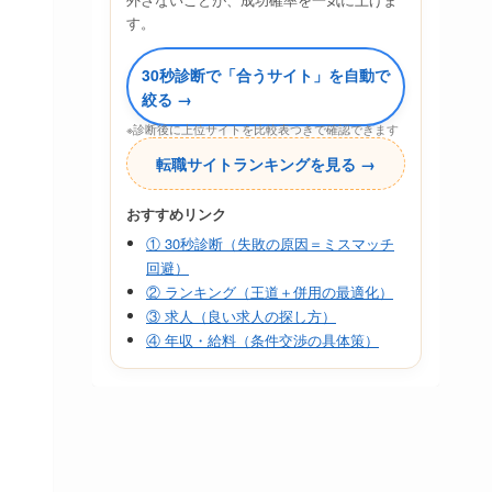
す。
30秒診断で「合うサイト」を自動で
絞る →
※診断後に上位サイトを比較表つきで確認できます
転職サイトランキングを見る →
おすすめリンク
① 30秒診断（失敗の原因＝ミスマッチ
回避）
② ランキング（王道＋併用の最適化）
③ 求人（良い求人の探し方）
④ 年収・給料（条件交渉の具体策）