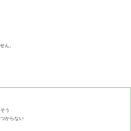
せん。
う
れそう
見つからない
い