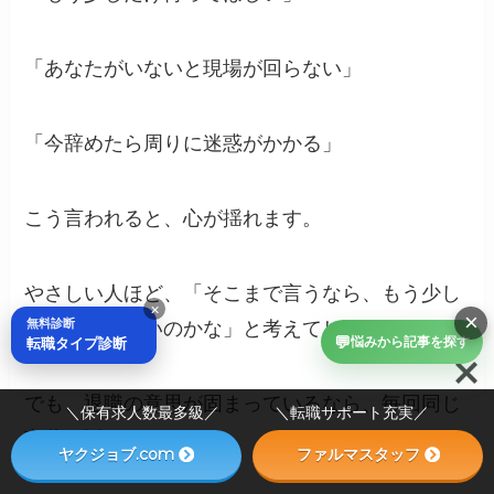
「あなたがいないと現場が回らない」
「今辞めたら周りに迷惑がかかる」
こう言われると、心が揺れます。
やさしい人ほど、「そこまで言うなら、もう少し
×
×
無料診断
残った方がいいのかな」と考えてしまいます。
💬
転職タイプ診断
悩みから記事を探す
でも、退職の意思が固まっているなら、毎回同じ
＼保有求人数最多級／ ＼転職サポート充実／
言葉で返してください。
ヤクジョブ.com
ファルマスタッフ