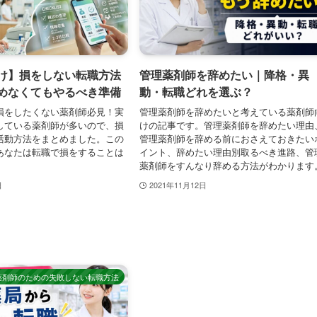
け】損をしない転職方法
管理薬剤師を辞めたい｜降格・異
めなくてもやるべき準備
動・転職どれを選ぶ？
損をしたくない薬剤師必見！実
管理薬剤師を辞めたいと考えている薬剤師
している薬剤師が多いので、損
けの記事です。管理薬剤師を辞めたい理由
活動方法をまとめました。この
管理薬剤師を辞める前におさえておきたい
あなたは転職で損をすることは
イント、辞めたい理由別取るべき進路、管
薬剤師をすんなり辞める方法がわかります
日
2021年11月12日
薬剤師のための失敗しない転職方法