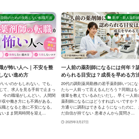
薬剤師のための失敗しない転職方法
新卒・新人薬剤
職が怖い人へ｜不安を整
一人前の薬剤師になるには何年？
しない進め方
められる目安は？成長を早める方
がいいのかもしれない。でも、
20代の調剤薬局勤務の若手薬剤師いつにな
感じて、求人を見る手前で止まっ
たら一人前って言えるんだろう？同期はも
。 今の職場がしんどい。人間関
後輩を教えているみたいだし。早く一人前
年収や働き方にも不満がある。
薬剤師になるにはどうすればいいですか？
転職となると急に不安になる。
方通りに調剤はできるようになったのに、
いまま閉局時間を迎え...
だ自信が持てない 患者さんから質問さ...
2025年3月27日