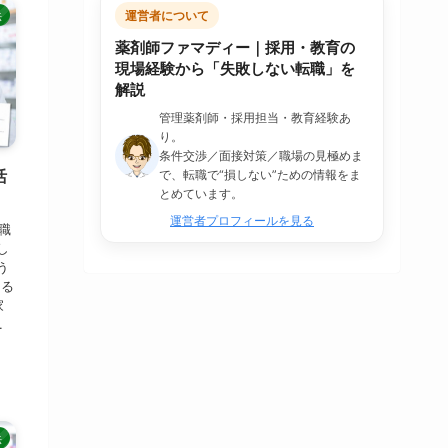
法
運営者について
薬剤師ファマディー｜採用・教育の
現場経験から「失敗しない転職」を
解説
管理薬剤師・採用担当・教育経験あ
り。
条件交渉／面接対策／職場の見極めま
活
で、転職で“損しない”ための情報をま
とめています。
運営者プロフィールを見る
職
し
う
える
家
.
法