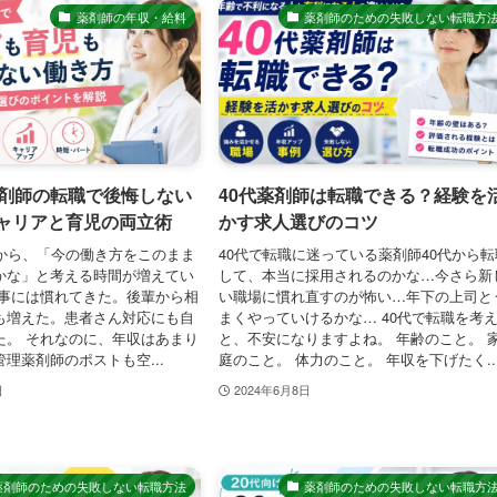
薬剤師の年収・給料
薬剤師のための失敗しない転職方
薬剤師の転職で後悔しない
40代薬剤師は転職できる？経験を
ャリアと育児の両立術
かす求人選びのコツ
てから、「今の働き方をこのまま
40代で転職に迷っている薬剤師40代から転
かな」と考える時間が増えてい
して、本当に採用されるのかな…今さら新
仕事には慣れてきた。後輩から相
い職場に慣れ直すのが怖い…年下の上司と
も増えた。患者さん対応にも自
まくやっていけるかな… 40代で転職を考
た。 それなのに、年収はあまり
と、不安になりますよね。 年齢のこと。 
理薬剤師のポストも空...
庭のこと。 体力のこと。 年収を下げたく..
日
2024年6月8日
薬剤師のための失敗しない転職方法
薬剤師のための失敗しない転職方