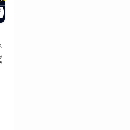
向
、
ポ
理
。