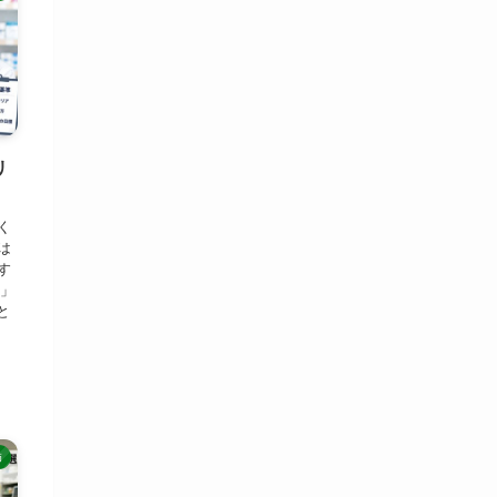
リ
く
は
す
い」
と
師