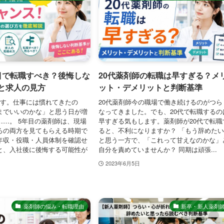
目で転職すべき？後悔しな
20代薬剤師の転職は早すぎる？メ
と求人の見方
ット・デメリットと判断基準
です。仕事には慣れてきたの
20代薬剤師今の職場で働き続けるのがつら
までいいのかな」と思う日が増
なってきました。でも、20代で転職するの
……。 5年目の薬剤師は、現場
早すぎる気もします。薬剤師が20代で転職
ろの両方を見てもらえる時期で
ると、不利になりますか？ 「もう辞めた
年収・役職・人員体制を確認せ
と思う一方で、「これって甘えなのかな」
と、入社後に後悔する可能性が
自分を責めていませんか？ 同期は頑張...
2023年6月5日
薬剤師の悩み・転職理由
新卒・新人薬剤