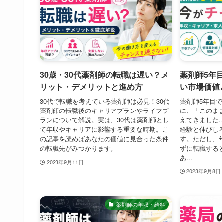
30歳・30代薬剤師の転職は遅い？メ
薬剤師5年
リット・デメリットと進め方
い市場価値
30代で転職を考えている薬剤師は必見！30代
薬剤師5年目
薬剤師の転職後のキャリアプランやライフプ
に、「このま
ランについて解説。実は、30代は薬剤師とし
えてきました
て年収やキャリアに影響する重要な時期。こ
経験と伸びし
の記事を読めばあなたの価値に見合った条件
す。ただし、
の転職先がみつかります。
ずに転職する
あ...
2023年9月11日
2023年9月8日
薬剤師の年収・給料