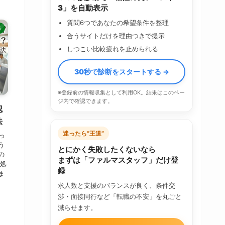
3」を自動表示
質問6つであなたの希望条件を整理
師
合うサイトだけを理由つきで提示
しつこい比較疲れを止められる
30秒で診断をスタートする →
※登録前の情報収集として利用OK。結果はこのペー
ジ内で確認できます。
認
法
迷ったら“王道”
っ
う
とにかく失敗したくないなら
の
まずは「ファルマスタッフ」だけ登
 処
録
ま
求人数と支援のバランスが良く、条件交
渉・面接同行など「転職の不安」を丸ごと
減らせます。