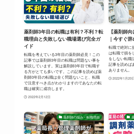
薬剤師3年目の転職は有利？不利？転
【薬剤師向
職理由と失敗しない職場選び完全ガ
｜今すぐ辞
イド
転職で絶対に
は転職で損を
転職を考えている3年目の薬剤師必見！この
をしない転職
記事では薬剤師3年目の転職は問題ない事を
記事を読めば
解説しています。実は薬剤師3年目で転職す
ありません。
る方がとても多いです。この記事を読めば薬
剤師3年目の転職は全く問題ないこと、転職
2022年1月20
で注意すべき点がわかりますのであなたの転
職は確実に成功します。
2022年2月12日
薬剤師の悩み・転職理由