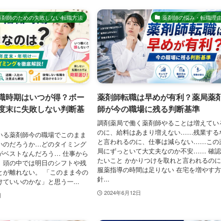
薬剤師のための失敗しない転職方法
薬剤師の悩み・転職理
職時期はいつが得？ボー
薬剤師転職は早めが有利？薬局薬
度末に失敗しない判断基
師が今の職場に残る判断基準
調剤薬局で働く薬剤師やることは増えてい
のに、給料はあまり増えない……残業する
いる薬剤師今の職場でこのまま
と言われるのに、仕事は減らない……この
いのだろうか…どのタイミング
局にずっといて大丈夫なのか不安…… 確
がベストなんだろう… 仕事から
たいこと かかりつけを取れと言われるの
、頭の中では明日のシフトや残
服薬指導の時間は足りない 在宅を増やす
とが離れない。 「このまま今の
針...
ていいのかな」と思う一...
2024年6月12日
日