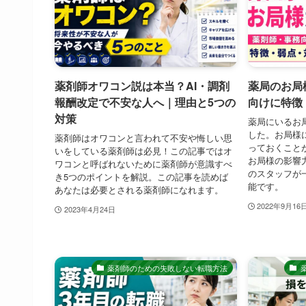
薬剤師オワコン説は本当？AI・調剤
薬局のお局
報酬改定で不安な人へ｜理由と5つの
向けに特徴
対策
薬局にいるお
した。お局様
薬剤師はオワコンと言われて不安や悔しい思
っておくこと
いをしている薬剤師は必見！この記事ではオ
お局様の影響
ワコンと呼ばれないために薬剤師が意識すべ
のスタッフが
き5つのポイントを解説。この記事を読めば
能です。
あなたは必要とされる薬剤師になれます。
2022年9月16
2023年4月24日
薬剤師のための失敗しない転職方法