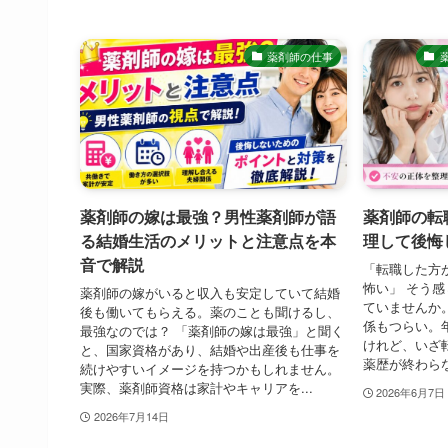
薬剤師の仕事
薬剤師の嫁は最強？男性薬剤師が語
薬剤師の転
る結婚生活のメリットと注意点を本
理して後悔
音で解説
「転職した方
怖い」 そう
薬剤師の嫁がいると収入も安定していて結婚
ていませんか
後も働いてもらえる。薬のことも聞けるし、
係もつらい。
最強なのでは？ 「薬剤師の嫁は最強」と聞く
けれど、いざ
と、国家資格があり、結婚や出産後も仕事を
薬歴が終わらな
続けやすいイメージを持つかもしれません。
実際、薬剤師資格は家計やキャリアを...
2026年6月7日
2026年7月14日