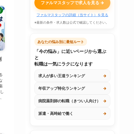
ファルマスタッフで求人を見る →
由
ファルマスタッフの詳細（当サイト）を見る
※最新の条件・求人数は公式で確認してください。
あなたの悩み別に最短ルート
「今の悩み」に近いページから選ぶ
と
剤
転職は一気にラクになります
る
求人が多い王道ランキング
→
な
薬
年収アップ特化ランキング
→
認し
に、
病院薬剤師の転職（きつい人向け）
→
方
派遣・高時給で働く
→