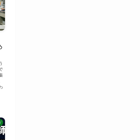
め
う
で
薬
。
わ
師