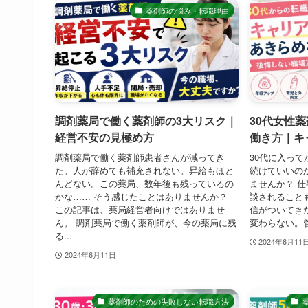
薬剤師の悩み・転職理由
調剤薬局で働く薬剤師の3大リスク｜
30代女性
経営不安の見極め方
働き方｜キ
調剤薬局で働く薬剤師患者さんが減ってき
30代に入っ
た。人が辞めても補充されない。昇給もほと
続けていいの
んどない。この薬局、数年後も残っているの
ませんか？ 
かな…… そう感じたことはありませんか？
談されること
この記事は、薬局経営者向けではありませ
信がついてき
ん。 調剤薬局で働く薬剤師が、今の薬局に残
変わらない。管
る...
2024年6月11
2024年6月11日
薬剤師のための失敗しない転職方法