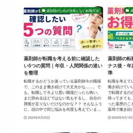
薬剤師のための失敗しない転職方法
薬剤師が転職を考える前に確認した
薬剤師の転
い5つの質問｜年収・人間関係の迷い
ナス後・年
を整理
準
転職するかどうか迷っている薬剤師今の職場
転職を考えて
で、このまま働き続けて大丈夫かな……。で
働き続けてい
も、転職して今より悪い職場だったら怖い。
で転職するの
まだ辞めるほどではない気もするし、自分の
帰ってきても
我慢が足りないだけなのかな？？ そんなふう
った薬歴のこ
に、頭の中で同じ悩みを何度も考えていま...
薬局で働き続け
2024年9月23日
2024年9月15