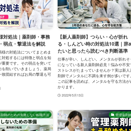
様対処法｜薬剤師・事務
【新人薬剤師】つらい・心が折れ
・弱点・撃退法を解説
る・しんどい時の対処法10選｜辞
たいと思ったら読むべき判断基準
局様の対処法についてまとめま
に対処するには特徴と弱点を知
仕事が辛い、しんどい。メンタルが折れそ
が重要です。その弱点を突いて
になっている新人薬剤師必見！悩みや不安
力を削いでいきましょう。薬局
ストレスがたまっていませんか？実は新人
一致団結すればお局の撃退も可
剤師でメンタルに不調を来す例が多いです
この記事を読めば、メンタルを守る方法が
かります。
日
2022年5月13日
薬剤師のための失敗しない転職方法
管理薬剤