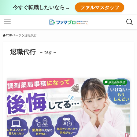
今すぐ転職したいなら→
ファルマスタッフ
TOPページ
退職代行
退職代行
– tag –
調剤薬局事務