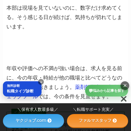
本部は現場を見ていないのに、数字だけ求めてく
る。そう感じる日が続けば、気持ちが切れてしま
います。
年収や評価への不満が強い場合は、求人を見る前
に、今の年収・時給が他の職場と比べてどうなの
×
×
無料診断
かを確認しておきましょう。
薬剤師年収・時給チ
💬
転職タイプ診断
悩みから記事を探す
ェックツール
では、今の条件を見直せます。
＼保有求人数最多級／ ＼転職サポート充実／
あわせて読みたい
ヤクジョブ.com
ファルマスタッフ
薬剤師年収・時給チェックツール