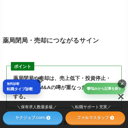
薬局閉局・売却につながるサイン
ポイント
薬局閉局や売却は、売上低下・投資停止・
×
×
無料診断
本部面談・M&Aの噂が重なったときに注意
💬
転職タイプ診断
悩みから記事を探す
する。
＼保有求人数最多級／ ＼転職サポート充実／
ヤクジョブ.com
ファルマスタッフ
職場の将来性が不安なとき、最も気になるのが薬