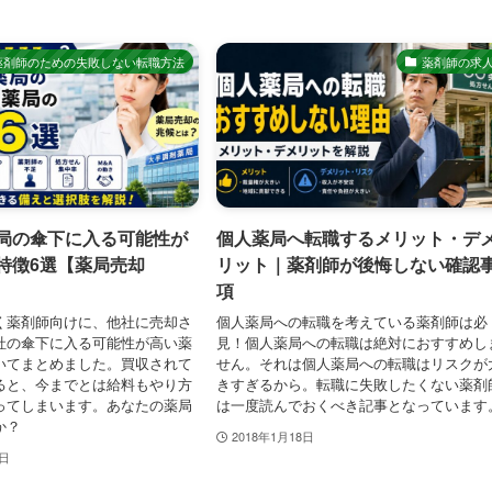
薬剤師のための失敗しない転職方法
薬剤師の求
局の傘下に入る可能性が
個人薬局へ転職するメリット・デ
特徴6選【薬局売却
リット｜薬剤師が後悔しない確認
項
く薬剤師向けに、他社に売却さ
個人薬局への転職を考えている薬剤師は必
社の傘下に入る可能性が高い薬
見！個人薬局への転職は絶対におすすめし
いてまとめました。買収されて
せん。それは個人薬局への転職はリスクが
ると、今までとは給料もやり方
きすぎるから。転職に失敗したくない薬剤
ってしまいます。あなたの薬局
は一度読んでおくべき記事となっています
か？
2018年1月18日
9日