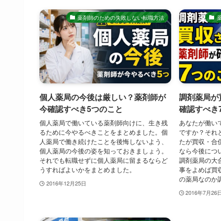
薬剤師のための失敗しない転職方法
個人薬局の今後は厳しい？薬剤師が
調剤薬局が
今確認すべき5つのこと
確認すべき
個人薬局で働いている薬剤師向けに、生き残
あなたが働い
るために今やるべきことをまとめました。個
ですか？それ
人薬局で働き続けたことを後悔しないよう、
たが買収・合
個人薬局の今後の姿を知っておきましょう。
なら今後につ
それでも転職せずに個人薬局に留まるならど
調剤薬局の大
うすればよいかをまとめました。
事をよめば買
の薬局なのか
2016年12月25日
2016年7月26