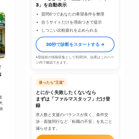
3」を自動表示
質問6つであなたの希望条件を整理
人
合うサイトだけを理由つきで提示
しつこい比較疲れを止められる
30秒で診断をスタートする →
※登録前の情報収集として利用OK。結果はこのペー
ジ内で確認できます。
メ
事
迷ったら“王道”
とにかく失敗したくないなら
ま
まずは「ファルマスタッフ」だけ登
大
録
師
。
求人数と支援のバランスが良く、条件交
渉・面接同行など「転職の不安」を丸ごと
減らせます。