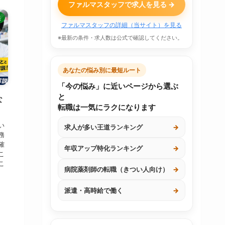
ファルマスタッフで求人を見る →
法
ファルマスタッフの詳細（当サイト）を見る
※最新の条件・求人数は公式で確認してください。
あなたの悩み別に最短ルート
「今の悩み」に近いページから選ぶ
と
な
転職は一気にラクになります
い
求人が多い王道ランキング
→
務
確
年収アップ特化ランキング
→
こ
こ
病院薬剤師の転職（きつい人向け）
→
派遣・高時給で働く
→