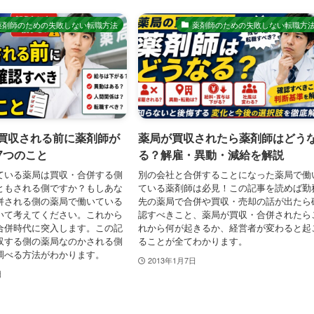
薬剤師のための失敗しない転職方法
薬剤師のための失敗しない転職方
買収される前に薬剤師が
薬局が買収されたら薬剤師はどう
7つのこと
る？解雇・異動・減給を解説
ている薬局は買収・合併する側
別の会社と合併することになった薬局で働
ともされる側ですか？もしあな
ている薬剤師は必見！この記事を読めば勤
併される側の薬局で働いている
先の薬局で合併や買収・売却の話が出たら
いて考えてください。これから
認すべきこと、薬局が買収・合併されたら
合併時代に突入します。この記
れから何が起きるか、経営者が変わると起
収する側の薬局なのかされる側
ることが全てわかります。
調べる方法がわかります。
2013年1月7日
日