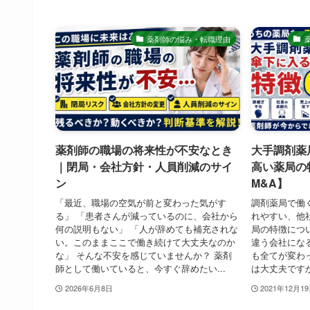
薬剤師の悩み・転職理由
薬剤師の職場の将来性が不安なとき
大手調剤薬
｜閉局・会社方針・人員削減のサイ
高い薬局の
ン
M&A】
「最近、職場の空気が前と変わった気がす
調剤薬局で働
る」 「患者さんが減っているのに、会社から
れやすい、他
何の説明もない」 「人が辞めても補充されな
局の特徴につ
い。このままここで働き続けて大丈夫なのか
違う会社にな
な」 そんな不安を感じていませんか？ 薬剤
も全てが変わ
師として働いていると、今すぐ辞めたい...
は大丈夫です
2026年6月8日
2021年12月1