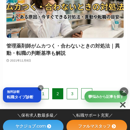
管理薬剤師がムカつく・合わないときの対処法｜異
動・転職の判断基準も解説
2021年11月8日
×
×
無料診断
1
2
3
4
💬
転職タイプ診断
悩みから記事を探す
＼保有求人数最多級／ ＼転職サポート充実／
ヤクジョブ.com
ファルマスタッフ