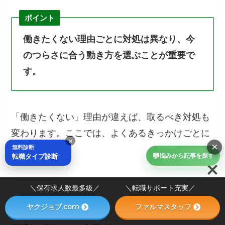
ポイント
働きたくない理由ごとに対処は異なり、今
のつらさに合う動き方を選ぶことが重要で
す。
「働きたくない」理由が違えば、取るべき対処も
変わります。ここでは、よくあるきっかけごとに
×
×
無料診断
整理します。
💬
転職タイプ診断
悩みから記事を探す
＼保有求人数最多級／ ＼転職サポート充実／
ヤクジョブ.com
ファルマスタッフ