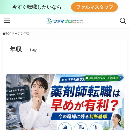
今すぐ転職したいなら→
ファルマスタッフ
TOPページ
年収
年収
– tag –
薬剤師の悩み・転職理由