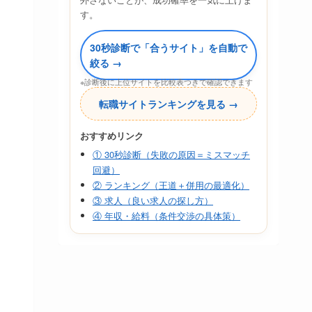
す。
30秒診断で「合うサイト」を自動で
絞る →
※診断後に上位サイトを比較表つきで確認できます
転職サイトランキングを見る →
おすすめリンク
① 30秒診断（失敗の原因＝ミスマッチ
回避）
② ランキング（王道＋併用の最適化）
③ 求人（良い求人の探し方）
④ 年収・給料（条件交渉の具体策）