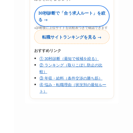
30秒診断で「合う求人ルート」を絞
る →
※診断後に上位サイトを比較表つきで確認できます
転職サイトランキングを見る →
おすすめリンク
① 30秒診断（最短で候補を絞る）
② ランキング（取りこぼし防止の比
較）
③ 年収・給料（条件交渉の勝ち筋）
④ 悩み・転職理由（状況別の最短ルー
ト）