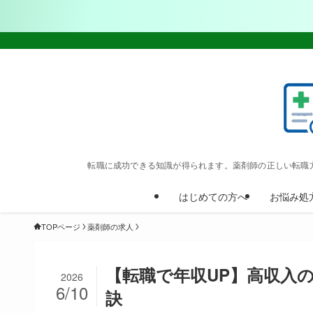
転職に成功できる知識が得られます。薬剤師の正しい転職
はじめての方へ
お悩み処
TOPページ
薬剤師の求人
【転職で年収UP】高収入
2026
6/10
訣