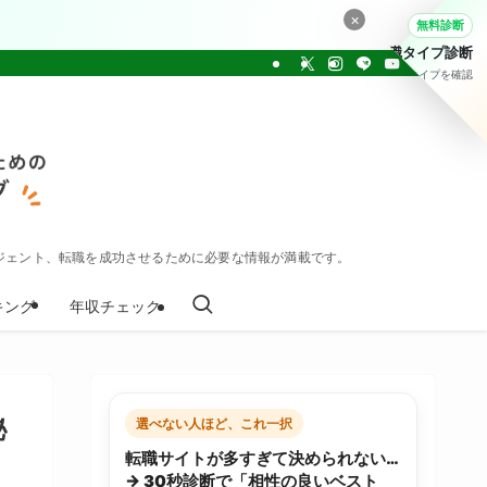
×
無料診断
転職タイプ診断
30問でタイプを確認
ジェント、転職を成功させるために必要な情報が満載です。
キング
年収チェック
秘
選べない人ほど、これ一択
転職サイトが多すぎて決められない…
→ 30秒診断で「相性の良いベスト