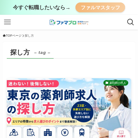
今すぐ転職したいなら→
ファルマスタッフ
TOPページ
探し方
探し方
– tag –
薬剤師の求人