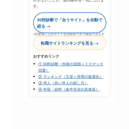
す。
30秒診断で「合うサイト」を自動で
絞る →
※診断後に上位サイトを比較表つきで確認できます
転職サイトランキングを見る →
おすすめリンク
① 30秒診断（失敗の原因＝ミスマッチ
回避）
② ランキング（王道＋併用の最適化）
③ 求人（良い求人の探し方）
④ 年収・給料（条件交渉の具体策）