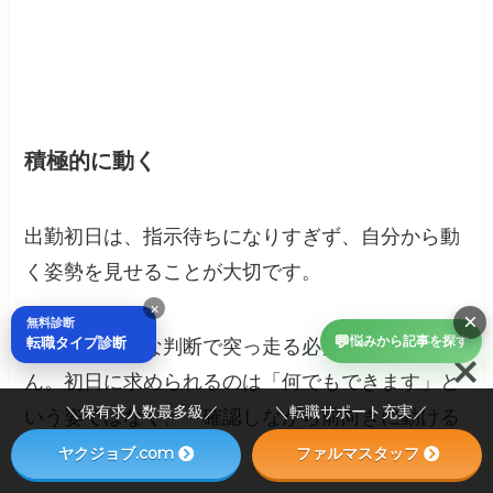
積極的に動く
出勤初日は、指示待ちになりすぎず、自分から動
く姿勢を見せることが大切です。
×
×
無料診断
💬
転職タイプ診断
悩みから記事を探す
ただし、勝手な判断で突っ走る必要はありませ
ん。初日に求められるのは「何でもできます」と
＼保有求人数最多級／ ＼転職サポート充実／
いう姿ではなく、「確認しながら前向きに動ける
人」という印象です。
ヤクジョブ.com
ファルマスタッフ