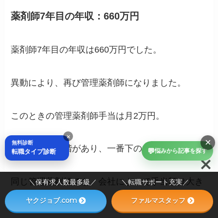
薬剤師7年目の年収：660万円
薬剤師7年目の年収は660万円でした。
異動により、再び管理薬剤師になりました。
このときの管理薬剤師手当は月2万円。
×
×
無料診断
役職手当に段階があり、一番下の金額でした。
💬
転職タイプ診断
悩みから記事を探す
同じ管理薬剤師でも、会社によって手当額は大き
＼保有求人数最多級／ ＼転職サポート充実／
く違います。
ヤクジョブ.com
ファルマスタッフ