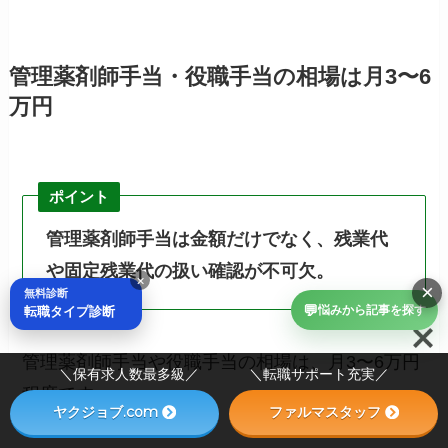
管理薬剤師手当・役職手当の相場は月3〜6
万円
ポイント
管理薬剤師手当は金額だけでなく、残業代
や固定残業代の扱い確認が不可欠。
×
×
無料診断
💬
転職タイプ診断
悩みから記事を探す
管理薬剤師手当や役職手当の相場は、月3〜6万円
＼保有求人数最多級／ ＼転職サポート充実／
程度です。
ヤクジョブ.com
ファルマスタッフ