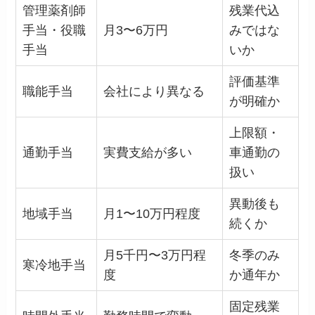
管理薬剤師
残業代込
手当・役職
月3〜6万円
みではな
手当
いか
評価基準
職能手当
会社により異なる
が明確か
上限額・
通勤手当
実費支給が多い
車通勤の
扱い
異動後も
地域手当
月1〜10万円程度
続くか
月5千円〜3万円程
冬季のみ
寒冷地手当
度
か通年か
固定残業